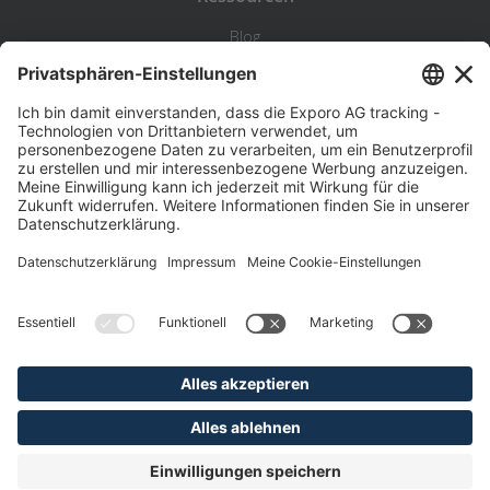
Blog
Statistik
Wiki
Standortanalyse
Hilfe & Kontakt
Beschwerde
©
Exporo AG 2026
AGB
Datenschutz
Disclaimer
Impressum
Pflichtangaben