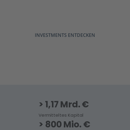
Maximale Diversifikation
INVESTMENTS ENTDECKEN
>
1
,
1
7 Mrd. €
Vermitteltes Kapital
>
800
Mio. €