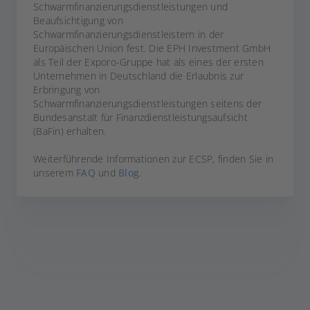
Schwarmfinanzierungsdienstleistungen und
Beaufsichtigung von
Schwarmfinanzierungsdienstleistern in der
Europäischen Union fest. Die EPH Investment GmbH
als Teil der Exporo-Gruppe hat als eines der ersten
Immobilien Projekt
EE Proj
Erneuerba
Unternehmen in Deutschland die Erlaubnis zur
Immobilien
Energien
Standort
Standort
Erbringung von
Schwarmfinanzierungsdienstleistungen seitens der
Rendite p. a.
Bundesanstalt für Finanzdienstleistungsaufsicht
Exporo-Klasse
Rendite p. a
8,0 %
A
8,0 %
(BaFin) erhalten.
Weiterführende Informationen zur ECSP, finden Sie in
Minimal- / Maximallaufzeit
Minimal- / M
unserem
FAQ
und
Blog
.
01.2000 / 01.2000
01.2000 /
Projektentwickler
Projektentw
Name des Entwicklers
Name des
Fundingvolumen
Fundingvol
1.234.567 €
0% investiert
1.234.567